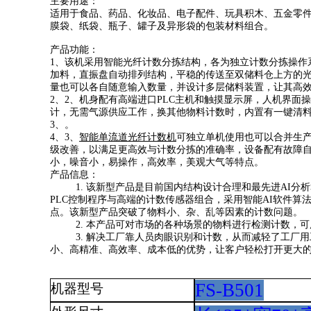
主要用途：
适用于食品、药品、化妆品、电子配件、玩具积木、五金零
膜袋、纸袋、瓶子、罐子及异形袋的包装材料组合
。
产品功能：
1、该机采用智能光纤计数分拣结构，各为独立计数分拣操作
加料，直振盘自动排列结构，平稳的传送至双储料仓上方的
量也可以各自随意输入数量，并设计多层储料装置，让其高
2、
2
、机身
配有高端进口
PLC
主机和触摸显示屏，人机界面操
计，无需气源供应工作，换其他物料计数时，内置有一键清
3、。
4、
3
、
智能单流道光纤计数机
可独立单机使用也可以合并生
级改善，以满足更高效与计数分拣的准确率，设备配有故障
小，噪音小，易操作，高效率，美观大气等特点。
产品信息：
1. 该新型产品是目前国内结构设计合理和最先进AI
PLC控制程序与高端的计数传感器组合，采用智能AI软件
点。该新型产品突破了物料小、杂、乱等因素的计数问题。
2. 本产品可对市场的各种场景的物料进行检测计数，
3. 解决工厂靠人员肉眼识别和计数，从而减轻了工厂
小、高精准、高效率、成本低的优势，让客户轻松打开更大
FS-B501
机器型号