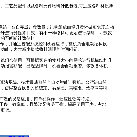
件、工艺品配件以及各种元件物料计数包装
,
可适应各种材质薄
系统，各自完成计数数量；结构组成由提升柔性链板实现自动
光纤进行分拣并计数，有不一样物料可设定进行剔除，计数数
效的不间断计数储料；
作，并通过智能系统控制机器运行，整机为全电动结构设
料功能，大大减少换款收料清理的时间问题。
产线组合使用，可根据客户的物料大小的需求进行机械结构升
自动报警功能，出现故障时，机器会自动报警。该设备体积
分析算法系统、技术最成熟的全自动智能计数机。台湾进口的
算法，使得整台设备的超稳定、易操控、高精准、效率高等特
可广泛的灵活运用，简单易操作，适应性强等特点。
用工多，效率低，且繁琐又疲劳工作，提高了用工少，占地
的市场。