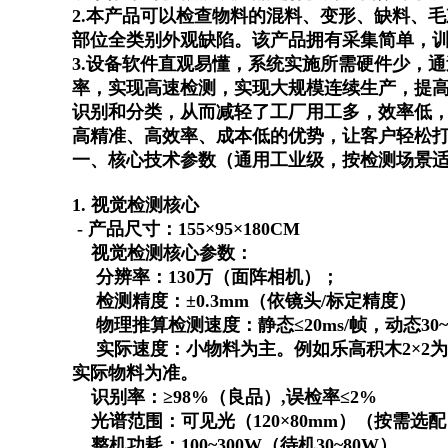
2.
本产品可以检查物料的混料、变形、缺料、毛
部位全类别外观缺陷。该产品拥有采集简单，
3.
设备软件直观易懂，系统实施所需硬件少，通
率，实现高速检测，实现大规模连续生产，提
识别和分类，从而减轻了工厂用工多，效率低
高精准、高效率、成本低的优势，让客户轻松
一、核心技术参数（通用工业级，按检测场景
1. 视觉检测核心
- 产品尺寸：155×95×180CM
视觉检测核心参数：
分辨率：
130万（面阵相机）；
检测精度：
±0.3mm（依镜头/标定精度）
物理推算检测速度：静态
≤20ms/帧，动态3
实际速度：小物料为主。例如乐高积木
2×2
实际物料为准。
识别率：
≥98%（良品）,误检率≤2%
光谱范围：可见光（
120×80mm）（按需选
整机功耗：
100~300W（待机30~80W）