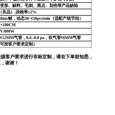
、变形、缺料、毛刺、黑点、划伤等
产品缺陷
%（良品）,误检率≤2%
20ms/帧，动态30~150pcs/min（适配产线节拍）
5×180CM
V/800W
管
¢12MM气管，0.4--0.8 pa，吹气管¢6MM气管
（可按客户要求定制）
根据客户要求进行非标定制，请在下单前知悉，
复，谢谢！