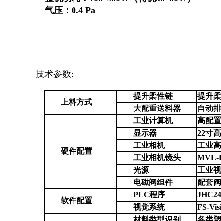
气压：
0.4 Pa
技术参数
:
提升柔性链
提升
上料方式
大配重送料器
自动
工业计算机
高配
显示器
22寸
工业相机
工业
硬件配置
工业相机镜头
MVL
光源
工业
电磁阀组件
配套
PLC程序
JHC
软件配置
视觉系统
FS-Vi
材料类型识别
各类