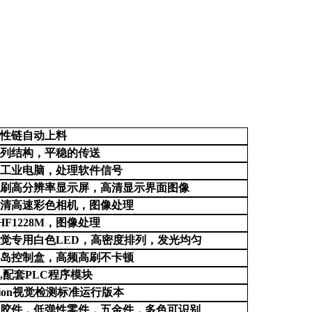
柔性链自动上料
排列结构，平稳的传送
置工业电脑，处理软件信号
高刷高分辨率显示屏，高清显示界面图像
高清高速彩色相机，图像处理
-HF1228M，图像处理
视觉专用白色
LED，高密度排列，发光均匀
阀岛控制盒，高频高刷不卡顿
24,配套PLC程序模块
sion视觉
检测
标准运行版本
塑胶件，低弹性零件，五金件，多色可识别