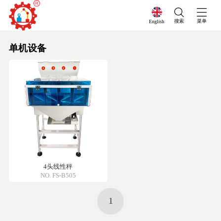
搜索
菜单
English
单机设备
4头线性秤
NO. FS-B505
1